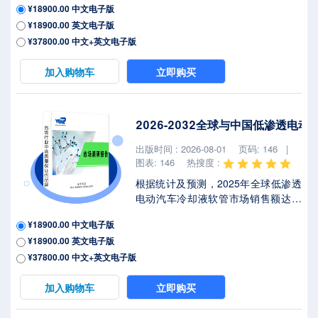
¥18900.00 中文电子版
元，年复合增长率（CAGR）为
¥18900.00 英文电子版
6.3%（2026-2032）。地区层面来
看，中国市场在过去几年变化较快，
¥37800.00 中文+英文电子版
2025年市场规模为 百万美元，约占全
球的 %，预计2032年将达到 百万美
加入购物车
立即购买
元，届时全球占比将达到 %。2025年
美国关税政策为全球经济格局带来显
著不确定性，本报告将深入解析最新
2026-2032全球与中国低渗透电
关税调整及各国应对战略对电动汽车
电池液冷板市场竞争态势、区域经济
出版时间 : 2026-08-01
页码: 146 |
联动及供应链重构的潜在影响。电动
图表: 146
热搜度 :
汽车电池液...
根据统计及预测，2025年全球低渗透
电动汽车冷却液软管市场销售额达到
了6.16亿美元，预计2032年将达到
¥18900.00 中文电子版
11.46亿美元，年复合增长率
¥18900.00 英文电子版
（CAGR）为9.3%（2026-2032）。
地区层面来看，中国市场在过去几年
¥37800.00 中文+英文电子版
变化较快，2025年市场规模为 百万美
元，约占全球的 %，预计2032年将达
加入购物车
立即购买
到 百万美元，届时全球占比将达到
%。2025年美国关税政策为全球经济