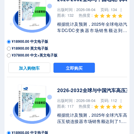
出版时间 : 2026-08-04
页码: 134 |
图表: 132
热搜度 :
根据统计及预测，2025年全球电动汽
车DC/DC变换器市场销售额达到了
51.39亿美元，预计2032年将达到
¥18900.00 中文电子版
91.82亿美元，年复合增长率
¥18900.00 英文电子版
（CAGR）为8.4%（2026-2032）。
地区层面来看，中国市场在过去几年
¥37800.00 中文+英文电子版
变化较快，2025年市场规模为 百万美
元，约占全球的 %，预计2032年将达
加入购物车
立即购买
到 百万美元，届时全球占比将达到
%。2025年美国关税政策为全球经济
格局带来显著不确定性，本报告将深
2026-2032全球与中国汽车高压
入解析最新关税调整及各国应对战略
对电动汽车DC/DC变换器市场竞争态
出版时间 : 2026-08-04
页码: 112 |
势、区域经济联动及供应链重构的潜
图表: 117
热搜度 :
在影响...
根据统计及预测，2025年全球汽车高
压互锁连接器市场销售额达到了1.80
亿美元，预计2032年将达到2.88亿美
¥18900.00 中文电子版
元，年复合增长率（CAGR）为