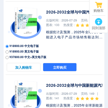
%。2025年美国关税政策为全球经济
格局带来显著不确定性，本报告将深
购物车
2026-2032全球与中国汽车智能
入解析最新关税调整及各国应对战略
对竞技级 RC 车模与船模动力系统市
出版时间 : 2026-07-29
页码: 134 |
场竞争态势、区域经济联动及供应链
图表: 133
热搜度 :
回到顶部
重...
根据统计及预测，2025年全球汽车智
能进入电子产品市场销售额达到了
68.20亿美元，预计2032年将达到
¥18900.00 中文电子版
104.3亿美元，年复合增长率
¥18900.00 英文电子版
（CAGR）为6.3%（2026-2032）。
地区层面来看，中国市场在过去几年
¥37800.00 中文+英文电子版
变化较快，2025年市场规模为 百万美
元，约占全球的 %，预计2032年将达
加入购物车
立即购买
到 百万美元，届时全球占比将达到
%。2025年美国关税政策为全球经济
格局带来显著不确定性，本报告将深
2026-2032全球与中国新能源汽
入解析最新关税调整及各国应对战略
对汽车智能进入电子产品市场竞争态
出版时间 : 2026-07-29
页码: 149 |
势、区域经济联动及供应链重构的潜
图表: 141
热搜度 :
在影响。汽车智...
根据统计及预测，2025年全球新能源