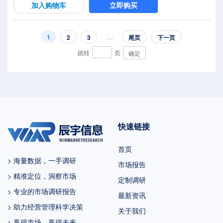
球的 %，预计2032年将达到 百万美
加入购物车
立即购买
元，届时全球占比将达到 %。2025年
美国关税政策为全球经济格局带来显
著不确定性，本报告将深入解析最新
1
…
2
3
尾页
下一页
关税调整及各国应对战略对驻车电控
跳转
页
确定
制动系统市场竞争态势、区域经济联
动及供应链重构的潜在影响。驻车电
控制动系...
快速链接
首页
> 海量数据，一手调研
市场报告
> 精准定位，洞察市场
定制调研
> 专业的市场调研报告
最新资讯
> 助力经营管理科学决策
关于我们
> 赢得市场，赢得未来