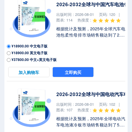
著不确定性，本报告将深入解析最新
2026-2032全球与中国汽车电池
关税调整及各国应对战略对电动汽车
电池包密封垫市场竞争态势、区域经
出版时间 : 2026-08-01
页码: 120 |
济联动及供应链重构的潜在影响。电
图表: 114
热搜度 :
动汽车电...
根据统计及预测，2025年全球汽车电
池包柔性母排市场销售额达到了2.10
亿美元，预计2032年将达到3.23亿美
¥18900.00 中文电子版
元，年复合增长率（CAGR）为
¥18900.00 英文电子版
5.8%（2026-2032）。地区层面来
看，中国市场在过去几年变化较快，
¥37800.00 中文+英文电子版
2025年市场规模为 百万美元，约占全
球的 %，预计2032年将达到 百万美
加入购物车
立即购买
元，届时全球占比将达到 %。2025年
美国关税政策为全球经济格局带来显
著不确定性，本报告将深入解析最新
2026-2032全球与中国电动汽车
关税调整及各国应对战略对汽车电池
包柔性母排市场竞争态势、区域经济
出版时间 : 2026-08-01
页码: 102 |
联动及供应链重构的潜在影响。汽车
图表: 107
热搜度 :
电池包柔性...
根据统计及预测，2025年全球电动汽
车电池液冷板市场销售额达到了5.20
亿美元，预计2032年将达到8.40亿美