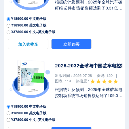
根据统计及预测，2025年全球汽车碳
纤维嵌件市场销售额达到了0.31亿美
元，预计2032年将达到0.51亿美元，
¥18900.00 中文电子版
年复合增长率（CAGR）为
¥18900.00 英文电子版
7.5%（2026-2032）。地区层面来
看，中国市场在过去几年变化较快，
¥37800.00 中文+英文电子版
2025年市场规模为 百万美元，约占全
球的 %，预计2032年将达到 百万美
加入购物车
立即购买
元，届时全球占比将达到 %。2025年
美国关税政策为全球经济格局带来显
著不确定性，本报告将深入解析最新
2026-2032全球与中国驻车电控
关税调整及各国应对战略对汽车碳纤
维嵌件市场竞争态势、区域经济联动
出版时间 : 2026-07-28
页码: 120 |
及供应链重构的潜在影响。2025年全
图表: 119
热搜度 :
球汽车碳纤...
根据统计及预测，2025年全球驻车电
控制动系统市场销售额达到了109.0亿
美元，预计2032年将达到138.2亿美
¥18900.00 中文电子版
元，年复合增长率（CAGR）为
¥18900.00 英文电子版
3.5%（2026-2032）。地区层面来
看，中国市场在过去几年变化较快，
¥37800.00 中文+英文电子版
2025年市场规模为 百万美元，约占全