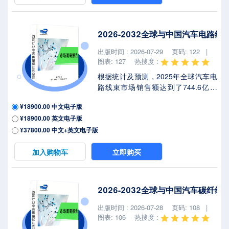
元，届时全球占比将达到 %。2025年
美国关税政策为全球经济格局带来显
著不确定性，本报告将深入解析最新
2026-2032全球与中国汽车电路
关税调整及各国应对战略对汽车控制
器市场竞争态势、区域经济联动及供
出版时间 : 2026-07-29
页码: 122 |
应链重构的潜在影响。汽车控制器是
图表: 127
热搜度 :
指安装在汽车各...
根据统计及预测，2025年全球汽车电
路线束市场销售额达到了744.6亿美
元，预计2032年将达到1177.7亿美
¥18900.00 中文电子版
元，年复合增长率（CAGR）为
¥18900.00 英文电子版
6.4%（2026-2032）。地区层面来
看，中国市场在过去几年变化较快，
¥37800.00 中文+英文电子版
2025年市场规模为 百万美元，约占全
球的 %，预计2032年将达到 百万美
加入购物车
立即购买
元，届时全球占比将达到 %。2025年
美国关税政策为全球经济格局带来显
著不确定性，本报告将深入解析最新
2026-2032全球与中国汽车碳纤
关税调整及各国应对战略对汽车电路
线束市场竞争态势、区域经济联动及
出版时间 : 2026-07-28
页码: 108 |
供应链重构的潜在影响。汽车电路线
图表: 106
热搜度 :
束是指按照...