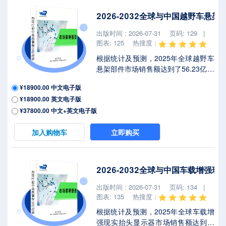
格局带来显著不确定性，本报告将深
2026-2032全球与中国越野车悬
入解析最新关税调整及各国应对战略
对低渗透电动汽车冷却液软管市场竞
出版时间 : 2026-07-31
页码: 129 |
争态势、区域经济联动及供应链重构
图表: 125
热搜度 :
的潜在影响。...
根据统计及预测，2025年全球越野车
悬架部件市场销售额达到了56.23亿美
元，预计2032年将达到89.70亿美
¥18900.00 中文电子版
元，年复合增长率（CAGR）为
¥18900.00 英文电子版
6.9%（2026-2032）。地区层面来
看，中国市场在过去几年变化较快，
¥37800.00 中文+英文电子版
2025年市场规模为 百万美元，约占全
球的 %，预计2032年将达到 百万美
加入购物车
立即购买
元，届时全球占比将达到 %。本文研
究全球及中国市场越野车悬架部件现
状及未来发展趋势，侧重分析全球及
2026-2032全球与中国车载增强
中国市场的主要企业，同时对比北
美、欧洲、中国、日本、东南亚和印
出版时间 : 2026-07-31
页码: 134 |
度等地区的现状及未来发展趋势。越
图表: 135
热搜度 :
野车悬架部件是...
根据统计及预测，2025年全球车载增
强现实抬头显示器市场销售额达到了