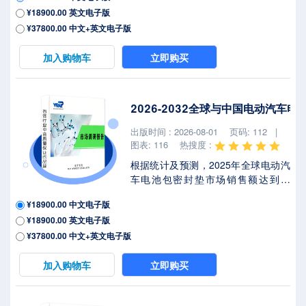
¥18900.00 英文电子版
7.0%（2026-2032）。地区层面来
看，中国市场在过去几年变化较快，
¥37800.00 中文+英文电子版
2025年市场规模为 百万美元，约占全
球的 %，预计2032年将达到 百万美
加入购物车
立即购买
元，届时全球占比将达到 %。2025年
美国关税政策为全球经济格局带来显
著不确定性，本报告将深入解析最新
2026-2032全球与中国电动汽车
关税调整及各国应对战略对汽车高压
互锁连接器市场竞争态势、区域经济
出版时间 : 2026-08-01
页码: 112 |
联动及供应链重构的潜在影响。汽车
图表: 116
热搜度 :
高压互锁连...
根据统计及预测，2025年全球电动汽
车电池包密封垫市场销售额达到了
4.20亿美元，预计2032年将达到6.89
¥18900.00 中文电子版
亿美元，年复合增长率（CAGR）为
¥18900.00 英文电子版
6.9%（2026-2032）。地区层面来
看，中国市场在过去几年变化较快，
¥37800.00 中文+英文电子版
2025年市场规模为 百万美元，约占全
球的 %，预计2032年将达到 百万美
加入购物车
立即购买
元，届时全球占比将达到 %。2025年
美国关税政策为全球经济格局带来显