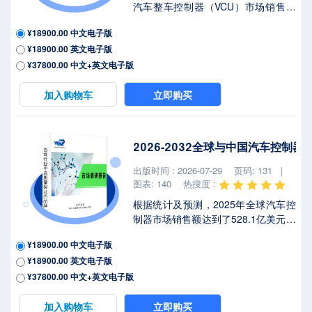
汽车整车控制器（VCU）市场销售额
达到了16.50亿美元，预计2032年将
¥18900.00 中文电子版
达到30.86亿美元，年复合增长率
¥18900.00 英文电子版
（CAGR）为9.2%（2026-2032）。
地区层面来看，中国市场在过去几年
¥37800.00 中文+英文电子版
变化较快，2025年市场规模为 百万美
元，约占全球的 %，预计2032年将达
加入购物车
立即购买
到 百万美元，届时全球占比将达到
%。2025年美国关税政策为全球经济
格局带来显著不确定性，本报告将深
2026-2032全球与中国汽车控制
入解析最新关税调整及各国应对战略
对新能源汽车整车控制器（VCU）市
出版时间 : 2026-07-29
页码: 131 |
场竞争态势、区域经济联动及供应链
图表: 140
热搜度 :
重...
根据统计及预测，2025年全球汽车控
制器市场销售额达到了528.1亿美元，
预计2032年将达到915.8亿美元，年
¥18900.00 中文电子版
复合增长率（CAGR）为
¥18900.00 英文电子版
8.3%（2026-2032）。地区层面来
看，中国市场在过去几年变化较快，
¥37800.00 中文+英文电子版
2025年市场规模为 百万美元，约占全
球的 %，预计2032年将达到 百万美
加入购物车
立即购买