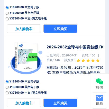
7.60亿美元，预计2032年将达到
¥18900.00 中文电子版
31.97亿美元，年复合增长率
¥18900.00 英文电子版
（CAGR）为22.2%（2026-2032）。
地区层面来看，中国市场在过去几年
¥37800.00 中文+英文电子版
变化较快，2025年市场规模为 百万美
元，约占全球的 %，预计2032年将达
加入购物车
立即购买
到 百万美元，届时全球占比将达到
%。2025年美国关税政策为全球经济
格局带来显著不确定性，本报告将深
2026-2032全球与中国竞技级 R
入解析最新关税调整及各国应对战略
对车载增强现实抬头显示器市场竞争
出版时间 : 2026-07-31
页码: 150 |
态势、区域经济联动及供应链重构的
图表: 146
热搜度 :
潜在影响。车...
根据统计及预测，2025年全球竞技级
RC 车模与船模动力系统市场销售额达
到了1.69亿美元，预计2032年将达到
¥18900.00 中文电子版
2.65亿美元，年复合增长率
¥18900.00 英文电子版
微信
（CAGR）为6.7%（2026-2032）。
地区层面来看，中国市场在过去几年
¥37800.00 中文+英文电子版
变化较快，2025年市场规模为 百万美
元，约占全球的 %，预计2032年将达
加入购物车
立即购买
邮箱
到 百万美元，届时全球占比将达到