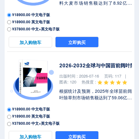
料大麦市场销售额达到了8.92亿美
元，预计2032年将达到13.48亿美
¥18900.00 中文电子版
元，年复合增长率（CAGR）为
¥18900.00 英文电子版
6.2%（2026-2032）。地区层面来
看，中国市场在过去几年变化较快，
¥37800.00 中文+英文电子版
2025年市场规模为 百万美元，约占全
球的 %，预计2032年将达到 百万美
加入购物车
立即购买
元，届时全球占比将达到 %。2025年
美国关税政策为全球经济格局带来显
著不确定性，本报告将深入解析最新
2026-2032全球与中国苗前阔叶
关税调整及各国应对战略对压延饲料
大麦市场竞争态势、区域经济联动及
出版时间 : 2026-07-16
页码: 117 |
供应链重构的潜在影响。压延饲料大
图表: 120
热搜度 :
麦是将大麦籽粒...
根据统计及预测，2025年全球苗前阔
叶除草剂市场销售额达到了59.06亿美
元，预计2032年将达到83.25亿美
¥18900.00 中文电子版
元，年复合增长率（CAGR）为
¥18900.00 英文电子版
5.1%（2026-2032）。地区层面来
看，中国市场在过去几年变化较快，
¥37800.00 中文+英文电子版
2025年市场规模为 百万美元，约占全
球的 %，预计2032年将达到 百万美
加入购物车
立即购买