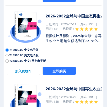
元，届时全球占比将达到 %。2025年
美国关税政策为全球经济格局带来显
著不确定性，本报告将深入解析最新
2026-2032全球与中国生态再生
关税调整及各国应对战略对苗前阔叶
除草剂市场竞争态势、区域经济联动
出版时间 : 2026-07-11
页码: 135 |
及供应链重构的潜在影响。苗前阔叶
图表: 131
热搜度 :
除草剂是一...
根据统计及预测，2025年全球生态再
生农业市场销售额达到了85.72亿美
元，预计2032年将达到150.3亿美
¥18900.00 中文电子版
元，年复合增长率（CAGR）为
¥18900.00 英文电子版
8.1%（2026-2032）。地区层面来
看，中国市场在过去几年变化较快，
¥37800.00 中文+英文电子版
2025年市场规模为 百万美元，约占全
球的 %，预计2032年将达到 百万美
加入购物车
立即购买
元，届时全球占比将达到 %。本文研
究全球及中国市场生态再生农业现状
及未来发展趋势，侧重分析全球及中
2026-2032全球与中国再生农业
国市场的主要企业，同时对比北美、
欧洲、中国、日本、东南亚和印度等
出版时间 : 2026-06-29
页码: 131 |
地区的现状及未来发展趋势。生态再
图表: 138
热搜度 :
生农业是一种以...