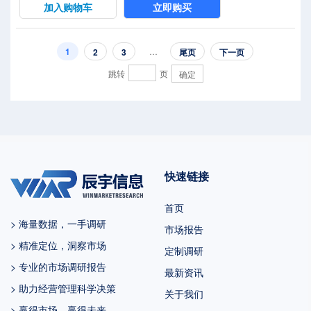
球的 %，预计2032年将达到 百万美
加入购物车
立即购买
元，届时全球占比将达到 %。本文研
究全球及中国市场再生农业系统现状
及未来发展趋势，侧重分析全球及中
1
…
2
3
尾页
下一页
国市场的主要企业，同时对比北美、
跳转
页
确定
欧洲、中国、日本、东南亚和印度等
地区的现状及未来发展趋势。再生农
业系统，是一种...
快速链接
首页
> 海量数据，一手调研
市场报告
> 精准定位，洞察市场
定制调研
> 专业的市场调研报告
最新资讯
> 助力经营管理科学决策
关于我们
> 赢得市场，赢得未来