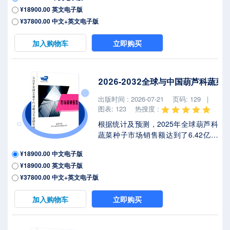
¥18900.00 英文电子版
6.0%（2026-2032）。地区层面来
看，中国市场在过去几年变化较快，
¥37800.00 中文+英文电子版
2025年市场规模为 百万美元，约占全
球的 %，预计2032年将达到 百万美
加入购物车
立即购买
元，届时全球占比将达到 %。2025年
美国关税政策为全球经济格局带来显
著不确定性，本报告将深入解析最新
2026-2032全球与中国葫芦科蔬
关税调整及各国应对战略对杂交葫芦
科蔬菜种子市场竞争态势、区域经济
出版时间 : 2026-07-21
页码: 129 |
联动及供应链重构的潜在影响。杂交
图表: 123
热搜度 :
葫芦科蔬菜...
根据统计及预测，2025年全球葫芦科
蔬菜种子市场销售额达到了6.42亿美
元，预计2032年将达到9.72亿美元，
¥18900.00 中文电子版
年复合增长率（CAGR）为
¥18900.00 英文电子版
6.2%（2026-2032）。地区层面来
看，中国市场在过去几年变化较快，
¥37800.00 中文+英文电子版
2025年市场规模为 百万美元，约占全
球的 %，预计2032年将达到 百万美
加入购物车
立即购买
元，届时全球占比将达到 %。2025年
美国关税政策为全球经济格局带来显