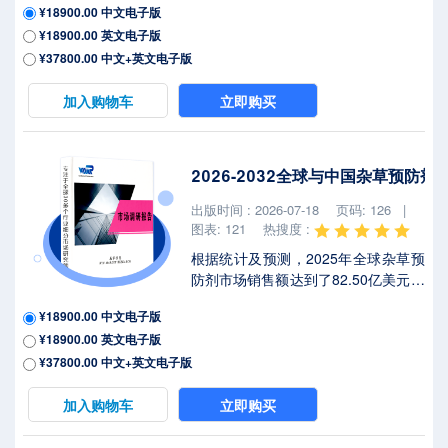
¥18900.00 中文电子版
年复合增长率（CAGR）为
¥18900.00 英文电子版
5.8%（2026-2032）。地区层面来
看，中国市场在过去几年变化较快，
¥37800.00 中文+英文电子版
2025年市场规模为 百万美元，约占全
球的 %，预计2032年将达到 百万美
加入购物车
立即购买
元，届时全球占比将达到 %。2025年
美国关税政策为全球经济格局带来显
著不确定性，本报告将深入解析最新
2026-2032全球与中国杂草预防
关税调整及各国应对战略对杂交叶菜
种子市场竞争态势、区域经济联动及
出版时间 : 2026-07-18
页码: 126 |
供应链重构的潜在影响。杂交叶菜种
图表: 121
热搜度 :
子是通过杂交两种...
根据统计及预测，2025年全球杂草预
防剂市场销售额达到了82.50亿美元，
预计2032年将达到122.4亿美元，年
¥18900.00 中文电子版
复合增长率（CAGR）为
¥18900.00 英文电子版
5.8%（2026-2032）。地区层面来
看，中国市场在过去几年变化较快，
¥37800.00 中文+英文电子版
2025年市场规模为 百万美元，约占全
球的 %，预计2032年将达到 百万美
加入购物车
立即购买
元，届时全球占比将达到 %。2025年
美国关税政策为全球经济格局带来显