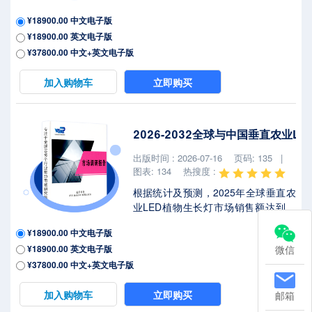
预计2032年将达到4.06亿美元，年复
¥18900.00 中文电子版
合增长率（CAGR）为6.1%（2026-
¥18900.00 英文电子版
2032）。地区层面来看，中国市场在
过去几年变化较快，2025年市场规模
¥37800.00 中文+英文电子版
为 百万美元，约占全球的 %，预计
2032年将达到 百万美元，届时全球占
加入购物车
立即购买
比将达到 %。2025年美国关税政策为
全球经济格局带来显著不确定性，本
报告将深入解析最新关税调整及各国
2026-2032全球与中国垂直农业
应对战略对出苗后除草剂市场竞争态
势、区域经济联动及供应链重构的潜
出版时间 : 2026-07-16
页码: 135 |
在影响。出苗后除草剂是一类在杂草
图表: 134
热搜度 :
出土...
根据统计及预测，2025年全球垂直农
业LED植物生长灯市场销售额达到了
4.73亿美元，预计2032年将达到
¥18900.00 中文电子版
10.46亿美元，年复合增长率
¥18900.00 英文电子版
微信
（CAGR）为12.2%（2026-2032）。
地区层面来看，中国市场在过去几年
¥37800.00 中文+英文电子版
变化较快，2025年市场规模为 百万美
元，约占全球的 %，预计2032年将达
加入购物车
立即购买
邮箱
到 百万美元，届时全球占比将达到