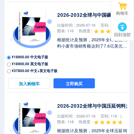
%。2025年美国关税政策为全球经济
格局带来显著不确定性，本报告将深
购物车
2026-2032全球与中国碾压饲料
入解析最新关税调整及各国应对战略
对垂直农业LED植物生长灯市场竞争
出版时间 : 2026-07-16
页码: 112 |
态势、区域经济联动及供应链重构的
图表: 116
热搜度 :
回到顶部
潜在影响...
根据统计及预测，2025年全球碾压饲
料小麦市场销售额达到了7.6亿美元，
预计2032年将达到11.99亿美元，年
¥18900.00 中文电子版
复合增长率（CAGR）为
¥18900.00 英文电子版
6.8%（2026-2032）。地区层面来
看，中国市场在过去几年变化较快，
¥37800.00 中文+英文电子版
2025年市场规模为 百万美元，约占全
球的 %，预计2032年将达到 百万美
加入购物车
立即购买
元，届时全球占比将达到 %。2025年
美国关税政策为全球经济格局带来显
著不确定性，本报告将深入解析最新
2026-2032全球与中国压延饲料
关税调整及各国应对战略对碾压饲料
小麦市场竞争态势、区域经济联动及
出版时间 : 2026-07-16
页码: 119 |
供应链重构的潜在影响。碾压饲料小
图表: 118
热搜度 :
麦是将小麦籽粒经...
根据统计及预测，2025年全球压延饲