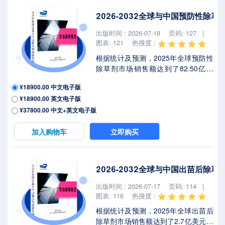
著不确定性，本报告将深入解析最新
2026-2032全球与中国预防性除
关税调整及各国应对战略对杂草预防
剂市场竞争态势、区域经济联动及供
出版时间 : 2026-07-18
页码: 127 |
应链重构的潜在影响。2025年全球杂
图表: 121
热搜度 :
草预防剂年...
根据统计及预测，2025年全球预防性
除草剂市场销售额达到了82.50亿美
元，预计2032年将达到122.4亿美
¥18900.00 中文电子版
元，年复合增长率（CAGR）为
¥18900.00 英文电子版
5.8%（2026-2032）。地区层面来
看，中国市场在过去几年变化较快，
¥37800.00 中文+英文电子版
2025年市场规模为 百万美元，约占全
球的 %，预计2032年将达到 百万美
加入购物车
立即购买
元，届时全球占比将达到 %。2025年
美国关税政策为全球经济格局带来显
著不确定性，本报告将深入解析最新
2026-2032全球与中国出苗后除
关税调整及各国应对战略对预防性除
草剂市场竞争态势、区域经济联动及
出版时间 : 2026-07-17
页码: 114 |
供应链重构的潜在影响。2025年全球
图表: 116
热搜度 :
预防性除...
根据统计及预测，2025年全球出苗后
除草剂市场销售额达到了2.7亿美元，