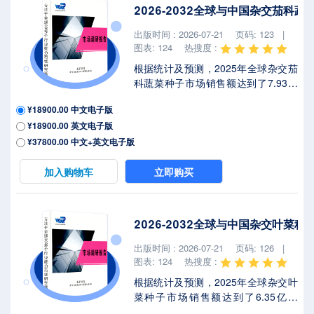
著不确定性，本报告将深入解析最新
2026-2032全球与中国杂交茄科
关税调整及各国应对战略对葫芦科蔬
菜种子市场竞争态势、区域经济联动
出版时间 : 2026-07-21
页码: 123 |
及供应链重构的潜在影响。葫芦科蔬
图表: 124
热搜度 :
菜种子属于葫芦...
根据统计及预测，2025年全球杂交茄
科蔬菜种子市场销售额达到了7.93亿
美元，预计2032年将达到13.66亿美
¥18900.00 中文电子版
元，年复合增长率（CAGR）为
¥18900.00 英文电子版
8.2%（2026-2032）。地区层面来
看，中国市场在过去几年变化较快，
¥37800.00 中文+英文电子版
2025年市场规模为 百万美元，约占全
球的 %，预计2032年将达到 百万美
加入购物车
立即购买
元，届时全球占比将达到 %。2025年
美国关税政策为全球经济格局带来显
著不确定性，本报告将深入解析最新
2026-2032全球与中国杂交叶菜
关税调整及各国应对战略对杂交茄科
蔬菜种子市场竞争态势、区域经济联
出版时间 : 2026-07-21
页码: 126 |
动及供应链重构的潜在影响。杂交茄
图表: 124
热搜度 :
科蔬菜种子...
根据统计及预测，2025年全球杂交叶
菜种子市场销售额达到了6.35亿美
元，预计2032年将达到9.37亿美元，