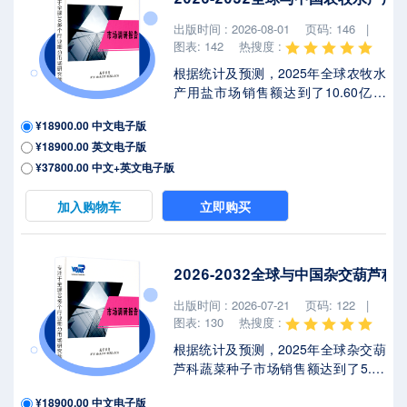
出版时间 : 2026-08-01
页码: 146 |
图表: 142
热搜度 :
根据统计及预测，2025年全球农牧水
产用盐市场销售额达到了10.60亿美
元，预计2032年将达到13.15亿美
¥18900.00 中文电子版
元，年复合增长率（CAGR）为
¥18900.00 英文电子版
3.1%（2026-2032）。地区层面来
看，中国市场在过去几年变化较快，
¥37800.00 中文+英文电子版
2025年市场规模为 百万美元，约占全
球的 %，预计2032年将达到 百万美
加入购物车
立即购买
元，届时全球占比将达到 %。2025年
美国关税政策为全球经济格局带来显
著不确定性，本报告将深入解析最新
2026-2032全球与中国杂交葫芦
关税调整及各国应对战略对农牧水产
用盐市场竞争态势、区域经济联动及
出版时间 : 2026-07-21
页码: 122 |
供应链重构的潜在影响。农牧水产用
图表: 130
热搜度 :
盐是以氯化钠...
根据统计及预测，2025年全球杂交葫
芦科蔬菜种子市场销售额达到了5.91
亿美元，预计2032年将达到8.82亿美
¥18900.00 中文电子版
元，年复合增长率（CAGR）为