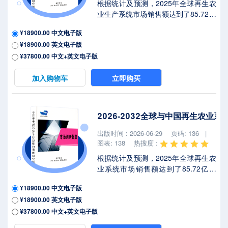
根据统计及预测，2025年全球再生农
业生产系统市场销售额达到了85.72亿
美元，预计2032年将达到150.3亿美
¥18900.00 中文电子版
元，年复合增长率（CAGR）为
¥18900.00 英文电子版
8.1%（2026-2032）。地区层面来
看，中国市场在过去几年变化较快，
¥37800.00 中文+英文电子版
2025年市场规模为 百万美元，约占全
球的 %，预计2032年将达到 百万美
加入购物车
立即购买
元，届时全球占比将达到 %。本文研
究全球及中国市场再生农业生产系统
现状及未来发展趋势，侧重分析全球
2026-2032全球与中国再生农业
及中国市场的主要企业，同时对比北
美、欧洲、中国、日本、东南亚和印
出版时间 : 2026-06-29
页码: 136 |
度等地区的现状及未来发展趋势。再
图表: 138
热搜度 :
生农业生产...
根据统计及预测，2025年全球再生农
业系统市场销售额达到了85.72亿美
元，预计2032年将达到150.3亿美
¥18900.00 中文电子版
元，年复合增长率（CAGR）为
¥18900.00 英文电子版
8.1%（2026-2032）。地区层面来
看，中国市场在过去几年变化较快，
¥37800.00 中文+英文电子版
2025年市场规模为 百万美元，约占全