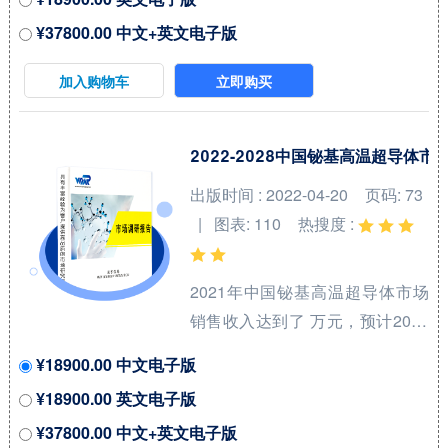
(CAGR)为 %。本研究项目旨在梳
¥37800.00 中文+英文电子版
理航空涡轮燃料和喷气燃料领域
产品系列，洞悉行业特点、市场
加入购物车
立即购买
存量空间及增量空间，并结合市
场发展前景判断航空涡轮燃料和
喷气燃料领域内各类竞争者所处
2022-2028中国铋基高温超导体
地位。航空喷气燃料（Aviation
出版时间 : 2022-04-20
页码: 73
Jet Fuel）和涡轮燃料（Turbine
| 图表: 110
热搜度 :
Fuels）是用于飞机发动机的高性
能燃料，广泛应用于民用和军用
2021年中国铋基高温超导体市场
航空。航空喷气燃料是一种专门
销售收入达到了 万元，预计2028
为喷气式飞机设计的燃料，...
年可以达到 万元，2022-2028期
¥18900.00 中文电子版
间年复合增长率(CAGR)为 %。中
¥18900.00 英文电子版
国市场核心厂商包括Bruker、
¥37800.00 中文+英文电子版
Sumitomo Electric Industries、