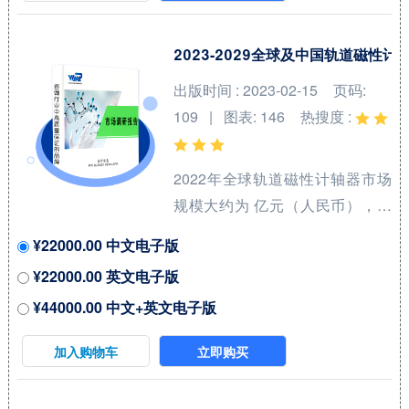
占有大约 %的市场份额。 从产品
产品类型方面来看，电池绝缘套
2023-2029全球及中国轨道磁性
件占有重要地位，预计2028年份
出版时间 : 2023-02-15
页码:
额将达到 %。同时就应用来看，
109 | 图表: 146
热搜度 :
汽车在2021年份额大约是 %，未
来几年CAGR大约为 %。 本报告
2022年全球轨道磁性计轴器市场
研究中...
规模大约为 亿元（人民币），预
计2029年将达到 亿元，2023-
¥22000.00 中文电子版
2029期间年复合增长率
¥22000.00 英文电子版
（CAGR）为 %。未来几年，本
¥44000.00 中文+英文电子版
行业具有很大不确定性，本文的
2023-2029年的预测数据是基于过
加入购物车
立即购买
去几年的历史发展、行业专家观
点、以及本文分析师观点，综合