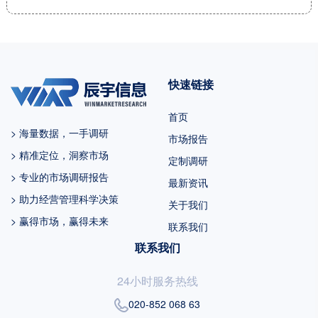
给出的预测。 2022年中国占全球
市场份额为 %，美国为%，预计
未来六年中国市场复合增长率为
%，并在2029年规模达到 百万美
快速链接
元，同期美国市场CAGR预计大约
为 %。未来几年，亚太地区的重
首页
要市场地位将更加凸显，除中国
> 海量数据，一手调研
市场报告
外，日...
> 精准定位，洞察市场
定制调研
> 专业的市场调研报告
最新资讯
> 助力经营管理科学决策
关于我们
> 赢得市场，赢得未来
联系我们
联系我们
24小时服务热线
020-852 068 63