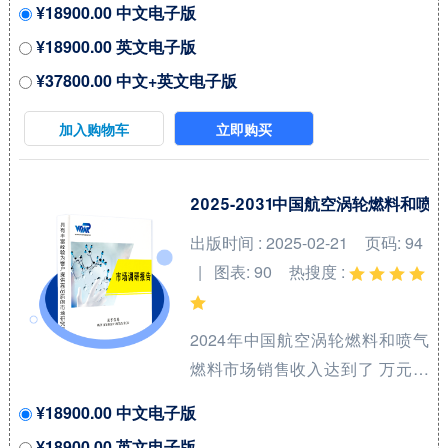
¥18900.00 中文电子版
增长率（CAGR）为
¥18900.00 英文电子版
47.5%（2023-2029）。地区层面
¥37800.00 中文+英文电子版
来看，中国市场在过去几年变化
较快，2022年市场规模为 百万美
加入购物车
立即购买
元，约占全球的 %，预计2029年
将达到 百万美元，届时全球占比
将达到 %。 全球水电解制氢催化
2025-2031中国航空涡轮燃料
剂（Catalyst for Hydrogen
出版时间 : 2025-02-21
页码: 94
Production from Water
| 图表: 90
热搜度 :
Electrolysis）核心厂商包括田中
贵金属集团和庄信万丰等，前两
2024年中国航空涡轮燃料和喷气
大厂商占有全球大约7...
燃料市场销售收入达到了 万元，
预计2031年可以达到 万元，
¥18900.00 中文电子版
2025-2031期间年复合增长率
¥18900.00 英文电子版