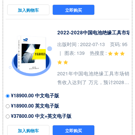
Fujikura Ltd.和American
加入购物车
立即购买
Superconductor等，按收入计，
2021年中国市场前三大厂商占有
大约 %的市场份额。 从产品产品
2022-2028中国电池绝缘工具市
类型方面来看，Bi-2212线材占有
出版时间 : 2022-07-13
页码: 95
重要地位，预计2028年份额将达
| 图表: 139
热搜度 :
到 %。同时就应用来看，冶金业
在2021年份额大约...
2021年中国电池绝缘工具市场销
售收入达到了 万元，预计2028年
可以达到 万元，2022-2028期间
¥18900.00 中文电子版
年复合增长率(CAGR)为 %。中国
¥18900.00 英文电子版
市场核心厂商包括KEYSTONE、
¥37800.00 中文+英文电子版
Kool Wrap、DEI、Electrolock和
Design Engineering等，按收入
加入购物车
立即购买
计，2021年中国市场前三大厂商