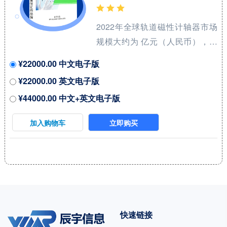
汽车在2021年份额大约是 %，未
来几年CAGR大约为 %。 本报告
2022年全球轨道磁性计轴器市场
研究中...
规模大约为 亿元（人民币），预
计2029年将达到 亿元，2023-
¥22000.00 中文电子版
2029期间年复合增长率
¥22000.00 英文电子版
（CAGR）为 %。未来几年，本
¥44000.00 中文+英文电子版
行业具有很大不确定性，本文的
2023-2029年的预测数据是基于过
加入购物车
立即购买
去几年的历史发展、行业专家观
点、以及本文分析师观点，综合
给出的预测。 2022年中国占全球
市场份额为 %，美国为%，预计
未来六年中国市场复合增长率为
%，并在2029年规模达到 百万美
快速链接
元，同期美国市场CAGR预计大约