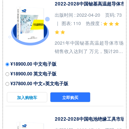
喷气燃料领域内各类竞争者所处
2022-2028中国铋基高温超导体
地位。航空喷气燃料（Aviation
出版时间 : 2022-04-20
页码: 73
Jet Fuel）和涡轮燃料（Turbine
| 图表: 110
热搜度 :
Fuels）是用于飞机发动机的高性
能燃料，广泛应用于民用和军用
2021年中国铋基高温超导体市场
航空。航空喷气燃料是一种专门
销售收入达到了 万元，预计2028
为喷气式飞机设计的燃料，...
年可以达到 万元，2022-2028期
¥18900.00 中文电子版
间年复合增长率(CAGR)为 %。中
¥18900.00 英文电子版
国市场核心厂商包括Bruker、
¥37800.00 中文+英文电子版
Sumitomo Electric Industries、
Fujikura Ltd.和American
加入购物车
立即购买
Superconductor等，按收入计，
2021年中国市场前三大厂商占有
大约 %的市场份额。 从产品产品
2022-2028中国电池绝缘工具市
类型方面来看，Bi-2212线材占有