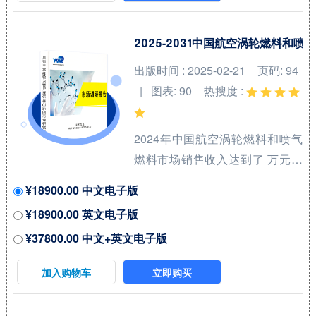
将达到 百万美元，届时全球占比
将达到 %。 全球水电解制氢催化
2025-2031中国航空涡轮燃料
剂（Catalyst for Hydrogen
出版时间 : 2025-02-21
页码: 94
Production from Water
| 图表: 90
热搜度 :
Electrolysis）核心厂商包括田中
贵金属集团和庄信万丰等，前两
2024年中国航空涡轮燃料和喷气
大厂商占有全球大约7...
燃料市场销售收入达到了 万元，
预计2031年可以达到 万元，
¥18900.00 中文电子版
2025-2031期间年复合增长率
¥18900.00 英文电子版
(CAGR)为 %。本研究项目旨在梳
¥37800.00 中文+英文电子版
理航空涡轮燃料和喷气燃料领域
产品系列，洞悉行业特点、市场
加入购物车
立即购买
存量空间及增量空间，并结合市
场发展前景判断航空涡轮燃料和