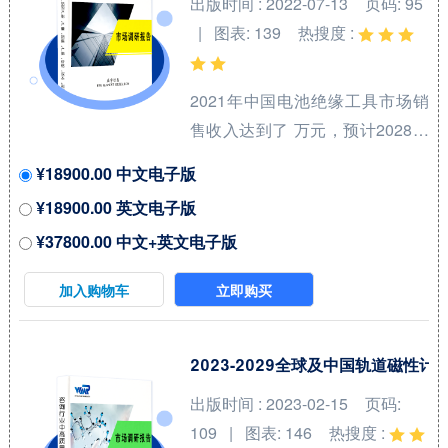
出版时间 : 2022-07-13
页码: 95
重要地位，预计2028年份额将达
| 图表: 139
热搜度 :
到 %。同时就应用来看，冶金业
在2021年份额大约...
2021年中国电池绝缘工具市场销
售收入达到了 万元，预计2028年
可以达到 万元，2022-2028期间
¥18900.00 中文电子版
年复合增长率(CAGR)为 %。中国
¥18900.00 英文电子版
市场核心厂商包括KEYSTONE、
¥37800.00 中文+英文电子版
Kool Wrap、DEI、Electrolock和
Design Engineering等，按收入
加入购物车
立即购买
计，2021年中国市场前三大厂商
占有大约 %的市场份额。 从产品
产品类型方面来看，电池绝缘套
2023-2029全球及中国轨道磁性
件占有重要地位，预计2028年份
出版时间 : 2023-02-15
页码:
额将达到 %。同时就应用来看，
109 | 图表: 146
热搜度 :