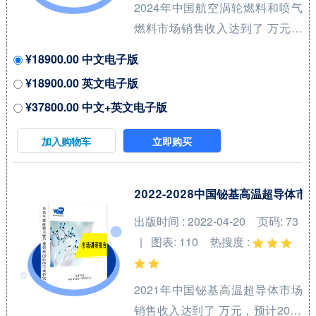
2024年中国航空涡轮燃料和喷气
大厂商占有全球大约7...
燃料市场销售收入达到了 万元，
预计2031年可以达到 万元，
¥18900.00 中文电子版
2025-2031期间年复合增长率
¥18900.00 英文电子版
(CAGR)为 %。本研究项目旨在梳
¥37800.00 中文+英文电子版
理航空涡轮燃料和喷气燃料领域
产品系列，洞悉行业特点、市场
加入购物车
立即购买
存量空间及增量空间，并结合市
场发展前景判断航空涡轮燃料和
喷气燃料领域内各类竞争者所处
2022-2028中国铋基高温超导体
地位。航空喷气燃料（Aviation
出版时间 : 2022-04-20
页码: 73
Jet Fuel）和涡轮燃料（Turbine
| 图表: 110
热搜度 :
Fuels）是用于飞机发动机的高性
能燃料，广泛应用于民用和军用
2021年中国铋基高温超导体市场
航空。航空喷气燃料是一种专门
销售收入达到了 万元，预计2028
为喷气式飞机设计的燃料，...