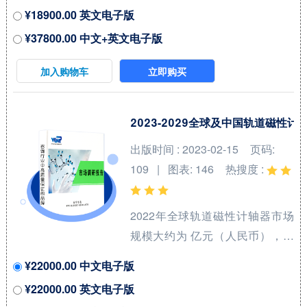
年复合增长率(CAGR)为 %。中国
¥18900.00 英文电子版
市场核心厂商包括KEYSTONE、
¥37800.00 中文+英文电子版
Kool Wrap、DEI、Electrolock和
Design Engineering等，按收入
加入购物车
立即购买
计，2021年中国市场前三大厂商
占有大约 %的市场份额。 从产品
产品类型方面来看，电池绝缘套
2023-2029全球及中国轨道磁性
件占有重要地位，预计2028年份
出版时间 : 2023-02-15
页码:
额将达到 %。同时就应用来看，
109 | 图表: 146
热搜度 :
汽车在2021年份额大约是 %，未
来几年CAGR大约为 %。 本报告
2022年全球轨道磁性计轴器市场
研究中...
规模大约为 亿元（人民币），预
计2029年将达到 亿元，2023-
¥22000.00 中文电子版
2029期间年复合增长率
¥22000.00 英文电子版
（CAGR）为 %。未来几年，本