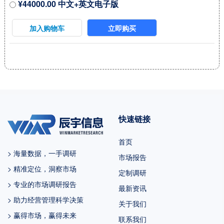
¥44000.00 中文+英文电子版
行业具有很大不确定性，本文的
2023-2029年的预测数据是基于过
加入购物车
立即购买
去几年的历史发展、行业专家观
点、以及本文分析师观点，综合
给出的预测。 2022年中国占全球
市场份额为 %，美国为%，预计
未来六年中国市场复合增长率为
%，并在2029年规模达到 百万美
快速链接
元，同期美国市场CAGR预计大约
为 %。未来几年，亚太地区的重
首页
要市场地位将更加凸显，除中国
> 海量数据，一手调研
市场报告
外，日...
> 精准定位，洞察市场
定制调研
> 专业的市场调研报告
最新资讯
> 助力经营管理科学决策
关于我们
> 赢得市场，赢得未来
联系我们