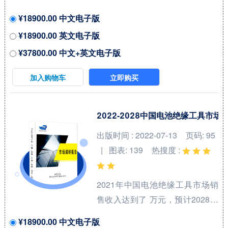
年可以达到 万元，2022-2028期
¥18900.00 中文电子版
间年复合增长率(CAGR)为 %。中
¥18900.00 英文电子版
国市场核心厂商包括Bruker、
¥37800.00 中文+英文电子版
Sumitomo Electric Industries、
Fujikura Ltd.和American
加入购物车
立即购买
Superconductor等，按收入计，
2021年中国市场前三大厂商占有
大约 %的市场份额。 从产品产品
2022-2028中国电池绝缘工具市
类型方面来看，Bi-2212线材占有
出版时间 : 2022-07-13
页码: 95
重要地位，预计2028年份额将达
| 图表: 139
热搜度 :
到 %。同时就应用来看，冶金业
在2021年份额大约...
2021年中国电池绝缘工具市场销
售收入达到了 万元，预计2028年
可以达到 万元，2022-2028期间
¥18900.00 中文电子版