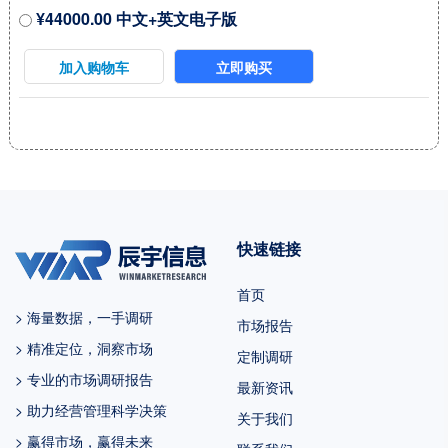
¥44000.00 中文+英文电子版
行业具有很大不确定性，本文的
2023-2029年的预测数据是基于过
加入购物车
立即购买
去几年的历史发展、行业专家观
点、以及本文分析师观点，综合
给出的预测。 2022年中国占全球
市场份额为 %，美国为%，预计
未来六年中国市场复合增长率为
%，并在2029年规模达到 百万美
快速链接
元，同期美国市场CAGR预计大约
为 %。未来几年，亚太地区的重
首页
要市场地位将更加凸显，除中国
> 海量数据，一手调研
市场报告
外，日...
> 精准定位，洞察市场
定制调研
> 专业的市场调研报告
最新资讯
> 助力经营管理科学决策
关于我们
> 赢得市场，赢得未来