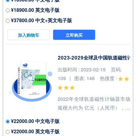
年复合增长率(CAGR)为 %。中国
¥18900.00 英文电子版
市场核心厂商包括KEYSTONE、
¥37800.00 中文+英文电子版
Kool Wrap、DEI、Electrolock和
Design Engineering等，按收入
加入购物车
立即购买
计，2021年中国市场前三大厂商
占有大约 %的市场份额。 从产品
产品类型方面来看，电池绝缘套
2023-2029全球及中国轨道磁性
件占有重要地位，预计2028年份
出版时间 : 2023-02-15
页码:
额将达到 %。同时就应用来看，
109 | 图表: 146
热搜度 :
汽车在2021年份额大约是 %，未
来几年CAGR大约为 %。 本报告
2022年全球轨道磁性计轴器市场
研究中...
规模大约为 亿元（人民币），预
计2029年将达到 亿元，2023-
¥22000.00 中文电子版
2029期间年复合增长率
¥22000.00 英文电子版
（CAGR）为 %。未来几年，本