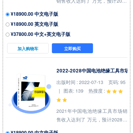
销售收入达到了 万元，预计2028
为喷气式飞机设计的燃料，...
年可以达到 万元，2022-2028期
¥18900.00 中文电子版
间年复合增长率(CAGR)为 %。中
¥18900.00 英文电子版
国市场核心厂商包括Bruker、
¥37800.00 中文+英文电子版
Sumitomo Electric Industries、
Fujikura Ltd.和American
加入购物车
立即购买
Superconductor等，按收入计，
2021年中国市场前三大厂商占有
大约 %的市场份额。 从产品产品
2022-2028中国电池绝缘工具市
类型方面来看，Bi-2212线材占有
出版时间 : 2022-07-13
页码: 95
重要地位，预计2028年份额将达
| 图表: 139
热搜度 :
到 %。同时就应用来看，冶金业
在2021年份额大约...
2021年中国电池绝缘工具市场销
售收入达到了 万元，预计2028年
可以达到 万元，2022-2028期间
¥18900.00 中文电子版