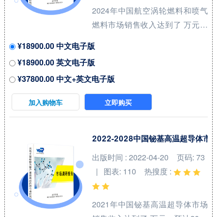
2024年中国航空涡轮燃料和喷气
大厂商占有全球大约7...
燃料市场销售收入达到了 万元，
预计2031年可以达到 万元，
¥18900.00 中文电子版
2025-2031期间年复合增长率
¥18900.00 英文电子版
(CAGR)为 %。本研究项目旨在梳
¥37800.00 中文+英文电子版
理航空涡轮燃料和喷气燃料领域
产品系列，洞悉行业特点、市场
加入购物车
立即购买
存量空间及增量空间，并结合市
场发展前景判断航空涡轮燃料和
喷气燃料领域内各类竞争者所处
2022-2028中国铋基高温超导体
地位。航空喷气燃料（Aviation
出版时间 : 2022-04-20
页码: 73
Jet Fuel）和涡轮燃料（Turbine
| 图表: 110
热搜度 :
Fuels）是用于飞机发动机的高性
能燃料，广泛应用于民用和军用
2021年中国铋基高温超导体市场
航空。航空喷气燃料是一种专门