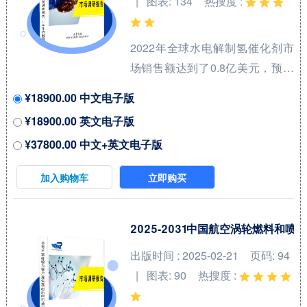
| 图表: 134
热搜度 :
2022年全球水电解制氢催化剂市
场销售额达到了0.8亿美元，预计
2029年将达到12亿美元，年复合
¥18900.00 中文电子版
增长率（CAGR）为
¥18900.00 英文电子版
47.5%（2023-2029）。地区层面
¥37800.00 中文+英文电子版
来看，中国市场在过去几年变化
较快，2022年市场规模为 百万美
加入购物车
立即购买
元，约占全球的 %，预计2029年
将达到 百万美元，届时全球占比
将达到 %。 全球水电解制氢催化
2025-2031中国航空涡轮燃料
剂（Catalyst for Hydrogen
出版时间 : 2025-02-21
页码: 94
Production from Water
| 图表: 90
热搜度 :
Electrolysis）核心厂商包括田中
贵金属集团和庄信万丰等，前两