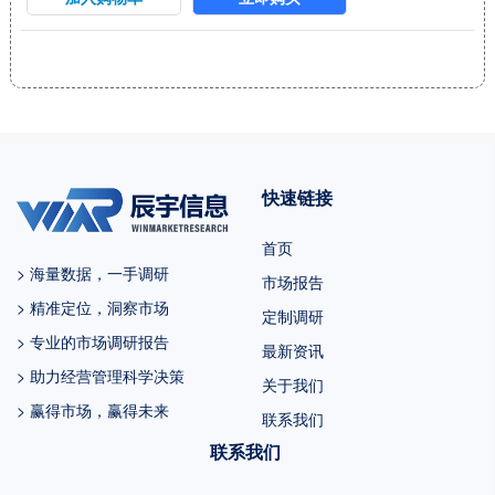
去几年的历史发展、行业专家观
点、以及本文分析师观点，综合
给出的预测。 2022年中国占全球
市场份额为 %，美国为%，预计
未来六年中国市场复合增长率为
%，并在2029年规模达到 百万美
快速链接
元，同期美国市场CAGR预计大约
为 %。未来几年，亚太地区的重
首页
要市场地位将更加凸显，除中国
> 海量数据，一手调研
市场报告
外，日...
> 精准定位，洞察市场
定制调研
> 专业的市场调研报告
最新资讯
> 助力经营管理科学决策
关于我们
> 赢得市场，赢得未来
联系我们
联系我们