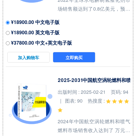
场销售额达到了0.8亿美元，预计
2029年将达到12亿美元，年复合
¥18900.00 中文电子版
增长率（CAGR）为
¥18900.00 英文电子版
47.5%（2023-2029）。地区层面
¥37800.00 中文+英文电子版
来看，中国市场在过去几年变化
较快，2022年市场规模为 百万美
加入购物车
立即购买
元，约占全球的 %，预计2029年
将达到 百万美元，届时全球占比
将达到 %。 全球水电解制氢催化
2025-2031中国航空涡轮燃料
剂（Catalyst for Hydrogen
出版时间 : 2025-02-21
页码: 94
Production from Water
| 图表: 90
热搜度 :
Electrolysis）核心厂商包括田中
贵金属集团和庄信万丰等，前两
2024年中国航空涡轮燃料和喷气
大厂商占有全球大约7...
燃料市场销售收入达到了 万元，