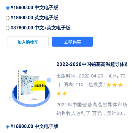
预计2031年可以达到 万元，
¥18900.00 中文电子版
2025-2031期间年复合增长率
¥18900.00 英文电子版
(CAGR)为 %。本研究项目旨在梳
¥37800.00 中文+英文电子版
理航空涡轮燃料和喷气燃料领域
产品系列，洞悉行业特点、市场
加入购物车
立即购买
存量空间及增量空间，并结合市
场发展前景判断航空涡轮燃料和
喷气燃料领域内各类竞争者所处
2022-2028中国铋基高温超导体
地位。航空喷气燃料（Aviation
出版时间 : 2022-04-20
页码: 73
Jet Fuel）和涡轮燃料（Turbine
| 图表: 110
热搜度 :
Fuels）是用于飞机发动机的高性
能燃料，广泛应用于民用和军用
2021年中国铋基高温超导体市场
航空。航空喷气燃料是一种专门
销售收入达到了 万元，预计2028
为喷气式飞机设计的燃料，...
年可以达到 万元，2022-2028期
¥18900.00 中文电子版
间年复合增长率(CAGR)为 %。中