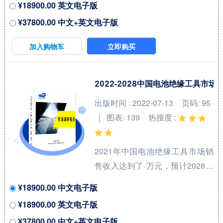
¥18900.00 英文电子版
国市场核心厂商包括Bruker、
¥37800.00 中文+英文电子版
Sumitomo Electric Industries、
Fujikura Ltd.和American
加入购物车
立即购买
Superconductor等，按收入计，
2021年中国市场前三大厂商占有
大约 %的市场份额。 从产品产品
2022-2028中国电池绝缘工具市
类型方面来看，Bi-2212线材占有
出版时间 : 2022-07-13
页码: 95
重要地位，预计2028年份额将达
| 图表: 139
热搜度 :
到 %。同时就应用来看，冶金业
在2021年份额大约...
2021年中国电池绝缘工具市场销
售收入达到了 万元，预计2028年
可以达到 万元，2022-2028期间
¥18900.00 中文电子版
年复合增长率(CAGR)为 %。中国
¥18900.00 英文电子版
市场核心厂商包括KEYSTONE、
¥37800.00 中文+英文电子版