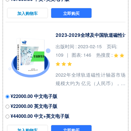
Kool Wrap、DEI、Electrolock和
Design Engineering等，按收入
加入购物车
立即购买
计，2021年中国市场前三大厂商
占有大约 %的市场份额。 从产品
产品类型方面来看，电池绝缘套
2023-2029全球及中国轨道磁性
件占有重要地位，预计2028年份
出版时间 : 2023-02-15
页码:
额将达到 %。同时就应用来看，
109 | 图表: 146
热搜度 :
汽车在2021年份额大约是 %，未
来几年CAGR大约为 %。 本报告
2022年全球轨道磁性计轴器市场
研究中...
规模大约为 亿元（人民币），预
计2029年将达到 亿元，2023-
¥22000.00 中文电子版
2029期间年复合增长率
¥22000.00 英文电子版
（CAGR）为 %。未来几年，本
¥44000.00 中文+英文电子版
行业具有很大不确定性，本文的
2023-2029年的预测数据是基于过
加入购物车
立即购买