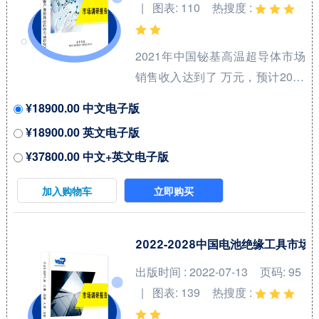
| 图表: 110
热搜度 :
Fuels）是用于飞机发动机的高性
能燃料，广泛应用于民用和军用
2021年中国铋基高温超导体市场
航空。航空喷气燃料是一种专门
销售收入达到了 万元，预计2028
为喷气式飞机设计的燃料，...
年可以达到 万元，2022-2028期
¥18900.00 中文电子版
间年复合增长率(CAGR)为 %。中
¥18900.00 英文电子版
国市场核心厂商包括Bruker、
¥37800.00 中文+英文电子版
Sumitomo Electric Industries、
Fujikura Ltd.和American
加入购物车
立即购买
Superconductor等，按收入计，
2021年中国市场前三大厂商占有
大约 %的市场份额。 从产品产品
2022-2028中国电池绝缘工具市
类型方面来看，Bi-2212线材占有
出版时间 : 2022-07-13
页码: 95
重要地位，预计2028年份额将达
| 图表: 139
热搜度 :
到 %。同时就应用来看，冶金业