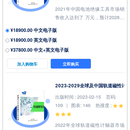
在2021年份额大约...
2021年中国电池绝缘工具市场销
售收入达到了 万元，预计2028年
可以达到 万元，2022-2028期间
¥18900.00 中文电子版
年复合增长率(CAGR)为 %。中国
¥18900.00 英文电子版
市场核心厂商包括KEYSTONE、
¥37800.00 中文+英文电子版
Kool Wrap、DEI、Electrolock和
Design Engineering等，按收入
加入购物车
立即购买
计，2021年中国市场前三大厂商
占有大约 %的市场份额。 从产品
产品类型方面来看，电池绝缘套
2023-2029全球及中国轨道磁性
件占有重要地位，预计2028年份
出版时间 : 2023-02-15
页码:
额将达到 %。同时就应用来看，
109 | 图表: 146
热搜度 :
汽车在2021年份额大约是 %，未
来几年CAGR大约为 %。 本报告
2022年全球轨道磁性计轴器市场
研究中...