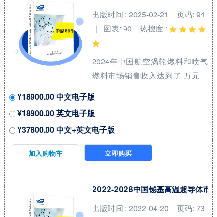
剂（Catalyst for Hydrogen
出版时间 : 2025-02-21
页码: 94
Production from Water
| 图表: 90
热搜度 :
Electrolysis）核心厂商包括田中
贵金属集团和庄信万丰等，前两
2024年中国航空涡轮燃料和喷气
大厂商占有全球大约7...
燃料市场销售收入达到了 万元，
预计2031年可以达到 万元，
¥18900.00 中文电子版
2025-2031期间年复合增长率
¥18900.00 英文电子版
(CAGR)为 %。本研究项目旨在梳
¥37800.00 中文+英文电子版
理航空涡轮燃料和喷气燃料领域
产品系列，洞悉行业特点、市场
加入购物车
立即购买
存量空间及增量空间，并结合市
场发展前景判断航空涡轮燃料和
喷气燃料领域内各类竞争者所处
2022-2028中国铋基高温超导体
地位。航空喷气燃料（Aviation
出版时间 : 2022-04-20
页码: 73
Jet Fuel）和涡轮燃料（Turbine