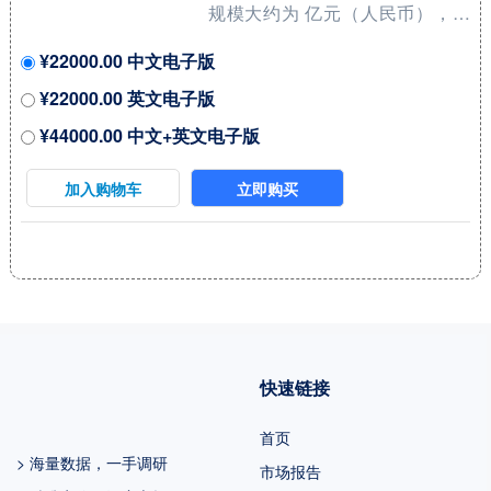
规模大约为 亿元（人民币），预
计2029年将达到 亿元，2023-
¥22000.00 中文电子版
2029期间年复合增长率
¥22000.00 英文电子版
（CAGR）为 %。未来几年，本
¥44000.00 中文+英文电子版
行业具有很大不确定性，本文的
2023-2029年的预测数据是基于过
加入购物车
立即购买
去几年的历史发展、行业专家观
点、以及本文分析师观点，综合
给出的预测。 2022年中国占全球
市场份额为 %，美国为%，预计
未来六年中国市场复合增长率为
%，并在2029年规模达到 百万美
快速链接
元，同期美国市场CAGR预计大约
为 %。未来几年，亚太地区的重
首页
要市场地位将更加凸显，除中国
> 海量数据，一手调研
市场报告
外，日...