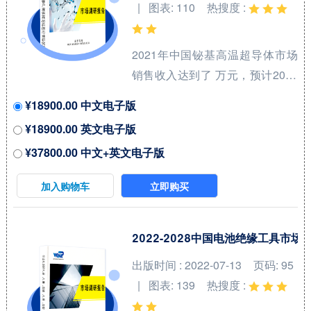
| 图表: 110
热搜度 :
Fuels）是用于飞机发动机的高性
能燃料，广泛应用于民用和军用
2021年中国铋基高温超导体市场
航空。航空喷气燃料是一种专门
销售收入达到了 万元，预计2028
为喷气式飞机设计的燃料，...
年可以达到 万元，2022-2028期
¥18900.00 中文电子版
间年复合增长率(CAGR)为 %。中
¥18900.00 英文电子版
国市场核心厂商包括Bruker、
¥37800.00 中文+英文电子版
Sumitomo Electric Industries、
Fujikura Ltd.和American
加入购物车
立即购买
Superconductor等，按收入计，
2021年中国市场前三大厂商占有
大约 %的市场份额。 从产品产品
2022-2028中国电池绝缘工具市
类型方面来看，Bi-2212线材占有
出版时间 : 2022-07-13
页码: 95
重要地位，预计2028年份额将达
| 图表: 139
热搜度 :
到 %。同时就应用来看，冶金业