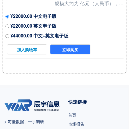
规模大约为 亿元（人民币），预
计2029年将达到 亿元，2023-
¥22000.00 中文电子版
2029期间年复合增长率
¥22000.00 英文电子版
（CAGR）为 %。未来几年，本
¥44000.00 中文+英文电子版
行业具有很大不确定性，本文的
2023-2029年的预测数据是基于过
加入购物车
立即购买
去几年的历史发展、行业专家观
点、以及本文分析师观点，综合
给出的预测。 2022年中国占全球
市场份额为 %，美国为%，预计
未来六年中国市场复合增长率为
%，并在2029年规模达到 百万美
快速链接
元，同期美国市场CAGR预计大约
为 %。未来几年，亚太地区的重
首页
要市场地位将更加凸显，除中国
> 海量数据，一手调研
市场报告
外，日...