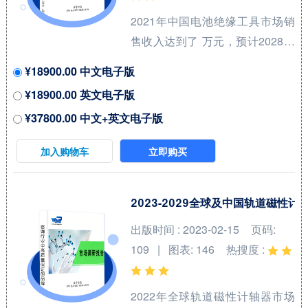
在2021年份额大约...
2021年中国电池绝缘工具市场销
售收入达到了 万元，预计2028年
可以达到 万元，2022-2028期间
¥18900.00 中文电子版
年复合增长率(CAGR)为 %。中国
¥18900.00 英文电子版
市场核心厂商包括KEYSTONE、
¥37800.00 中文+英文电子版
Kool Wrap、DEI、Electrolock和
Design Engineering等，按收入
加入购物车
立即购买
计，2021年中国市场前三大厂商
占有大约 %的市场份额。 从产品
产品类型方面来看，电池绝缘套
2023-2029全球及中国轨道磁性
件占有重要地位，预计2028年份
出版时间 : 2023-02-15
页码:
额将达到 %。同时就应用来看，
109 | 图表: 146
热搜度 :
汽车在2021年份额大约是 %，未
来几年CAGR大约为 %。 本报告
2022年全球轨道磁性计轴器市场
研究中...