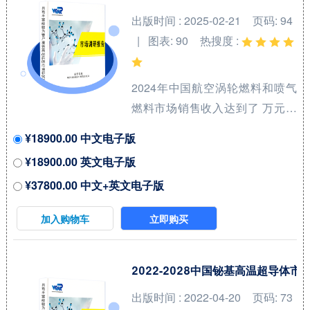
剂（Catalyst for Hydrogen
出版时间 : 2025-02-21
页码: 94
Production from Water
| 图表: 90
热搜度 :
Electrolysis）核心厂商包括田中
贵金属集团和庄信万丰等，前两
2024年中国航空涡轮燃料和喷气
大厂商占有全球大约7...
燃料市场销售收入达到了 万元，
预计2031年可以达到 万元，
¥18900.00 中文电子版
2025-2031期间年复合增长率
¥18900.00 英文电子版
(CAGR)为 %。本研究项目旨在梳
¥37800.00 中文+英文电子版
理航空涡轮燃料和喷气燃料领域
产品系列，洞悉行业特点、市场
加入购物车
立即购买
存量空间及增量空间，并结合市
场发展前景判断航空涡轮燃料和
喷气燃料领域内各类竞争者所处
2022-2028中国铋基高温超导体
地位。航空喷气燃料（Aviation
出版时间 : 2022-04-20
页码: 73
Jet Fuel）和涡轮燃料（Turbine