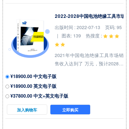
2021年中国市场前三大厂商占有
大约 %的市场份额。 从产品产品
2022-2028中国电池绝缘工具市
类型方面来看，Bi-2212线材占有
出版时间 : 2022-07-13
页码: 95
重要地位，预计2028年份额将达
| 图表: 139
热搜度 :
到 %。同时就应用来看，冶金业
在2021年份额大约...
2021年中国电池绝缘工具市场销
售收入达到了 万元，预计2028年
可以达到 万元，2022-2028期间
¥18900.00 中文电子版
年复合增长率(CAGR)为 %。中国
¥18900.00 英文电子版
市场核心厂商包括KEYSTONE、
¥37800.00 中文+英文电子版
Kool Wrap、DEI、Electrolock和
Design Engineering等，按收入
加入购物车
立即购买
计，2021年中国市场前三大厂商
占有大约 %的市场份额。 从产品