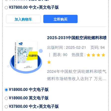
47.5%（2023-2029）。地区层面
¥37800.00 中文+英文电子版
来看，中国市场在过去几年变化
较快，2022年市场规模为 百万美
加入购物车
立即购买
元，约占全球的 %，预计2029年
将达到 百万美元，届时全球占比
将达到 %。 全球水电解制氢催化
2025-2031中国航空涡轮燃料
剂（Catalyst for Hydrogen
出版时间 : 2025-02-21
页码: 94
Production from Water
| 图表: 90
热搜度 :
Electrolysis）核心厂商包括田中
贵金属集团和庄信万丰等，前两
2024年中国航空涡轮燃料和喷气
大厂商占有全球大约7...
燃料市场销售收入达到了 万元，
预计2031年可以达到 万元，
¥18900.00 中文电子版
2025-2031期间年复合增长率
¥18900.00 英文电子版
(CAGR)为 %。本研究项目旨在梳
¥37800.00 中文+英文电子版
理航空涡轮燃料和喷气燃料领域