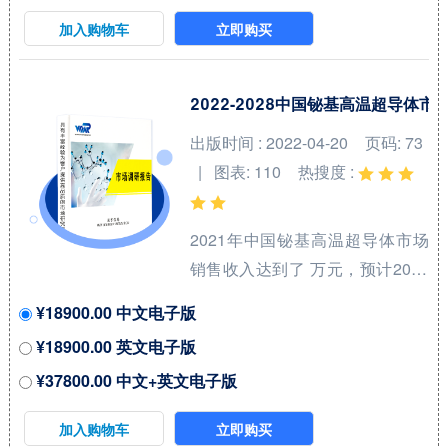
产品系列，洞悉行业特点、市场
加入购物车
立即购买
存量空间及增量空间，并结合市
场发展前景判断航空涡轮燃料和
喷气燃料领域内各类竞争者所处
2022-2028中国铋基高温超导体
地位。航空喷气燃料（Aviation
出版时间 : 2022-04-20
页码: 73
Jet Fuel）和涡轮燃料（Turbine
| 图表: 110
热搜度 :
Fuels）是用于飞机发动机的高性
能燃料，广泛应用于民用和军用
2021年中国铋基高温超导体市场
航空。航空喷气燃料是一种专门
销售收入达到了 万元，预计2028
为喷气式飞机设计的燃料，...
年可以达到 万元，2022-2028期
¥18900.00 中文电子版
间年复合增长率(CAGR)为 %。中
¥18900.00 英文电子版
国市场核心厂商包括Bruker、
¥37800.00 中文+英文电子版
Sumitomo Electric Industries、
Fujikura Ltd.和American
加入购物车
立即购买
Superconductor等，按收入计，