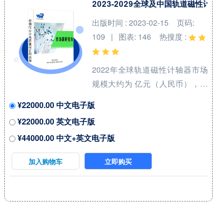
产品类型方面来看，电池绝缘套
2023-2029全球及中国轨道磁性
件占有重要地位，预计2028年份
出版时间 : 2023-02-15
页码:
额将达到 %。同时就应用来看，
109 | 图表: 146
热搜度 :
汽车在2021年份额大约是 %，未
来几年CAGR大约为 %。 本报告
2022年全球轨道磁性计轴器市场
研究中...
规模大约为 亿元（人民币），预
计2029年将达到 亿元，2023-
¥22000.00 中文电子版
2029期间年复合增长率
¥22000.00 英文电子版
（CAGR）为 %。未来几年，本
¥44000.00 中文+英文电子版
行业具有很大不确定性，本文的
2023-2029年的预测数据是基于过
加入购物车
立即购买
去几年的历史发展、行业专家观
点、以及本文分析师观点，综合
给出的预测。 2022年中国占全球
市场份额为 %，美国为%，预计