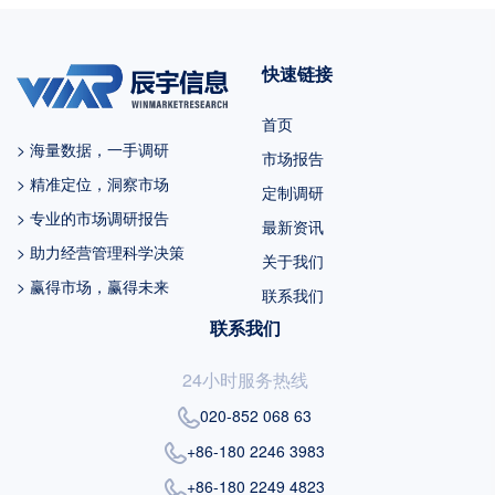
未来六年中国市场复合增长率为
%，并在2029年规模达到 百万美
快速链接
元，同期美国市场CAGR预计大约
为 %。未来几年，亚太地区的重
首页
要市场地位将更加凸显，除中国
> 海量数据，一手调研
市场报告
外，日...
> 精准定位，洞察市场
定制调研
> 专业的市场调研报告
最新资讯
> 助力经营管理科学决策
关于我们
> 赢得市场，赢得未来
联系我们
联系我们
24小时服务热线
020-852 068 63
+86-180 2246 3983
+86-180 2249 4823