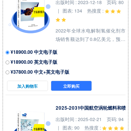
出版时间 : 2023-12-18
页码: 80
| 图表: 134
热搜度 :
2022年全球水电解制氢催化剂市
场销售额达到了0.8亿美元，预计
2029年将达到12亿美元，年复合
¥18900.00 中文电子版
增长率（CAGR）为
¥18900.00 英文电子版
47.5%（2023-2029）。地区层面
¥37800.00 中文+英文电子版
来看，中国市场在过去几年变化
较快，2022年市场规模为 百万美
加入购物车
立即购买
元，约占全球的 %，预计2029年
将达到 百万美元，届时全球占比
将达到 %。 全球水电解制氢催化
2025-2031中国航空涡轮燃料
剂（Catalyst for Hydrogen
出版时间 : 2025-02-21
页码: 94
Production from Water
| 图表: 90
热搜度 :