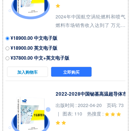
Electrolysis）核心厂商包括田中
贵金属集团和庄信万丰等，前两
2024年中国航空涡轮燃料和喷气
大厂商占有全球大约7...
燃料市场销售收入达到了 万元，
预计2031年可以达到 万元，
¥18900.00 中文电子版
2025-2031期间年复合增长率
¥18900.00 英文电子版
(CAGR)为 %。本研究项目旨在梳
¥37800.00 中文+英文电子版
理航空涡轮燃料和喷气燃料领域
产品系列，洞悉行业特点、市场
加入购物车
立即购买
存量空间及增量空间，并结合市
场发展前景判断航空涡轮燃料和
喷气燃料领域内各类竞争者所处
2022-2028中国铋基高温超导体
地位。航空喷气燃料（Aviation
出版时间 : 2022-04-20
页码: 73
Jet Fuel）和涡轮燃料（Turbine
| 图表: 110
热搜度 :
Fuels）是用于飞机发动机的高性
能燃料，广泛应用于民用和军用