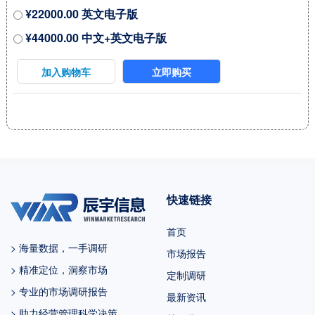
¥22000.00 英文电子版
（CAGR）为 %。未来几年，本
¥44000.00 中文+英文电子版
行业具有很大不确定性，本文的
2023-2029年的预测数据是基于过
加入购物车
立即购买
去几年的历史发展、行业专家观
点、以及本文分析师观点，综合
给出的预测。 2022年中国占全球
市场份额为 %，美国为%，预计
未来六年中国市场复合增长率为
%，并在2029年规模达到 百万美
快速链接
元，同期美国市场CAGR预计大约
为 %。未来几年，亚太地区的重
首页
要市场地位将更加凸显，除中国
> 海量数据，一手调研
市场报告
外，日...
> 精准定位，洞察市场
定制调研
> 专业的市场调研报告
最新资讯
> 助力经营管理科学决策