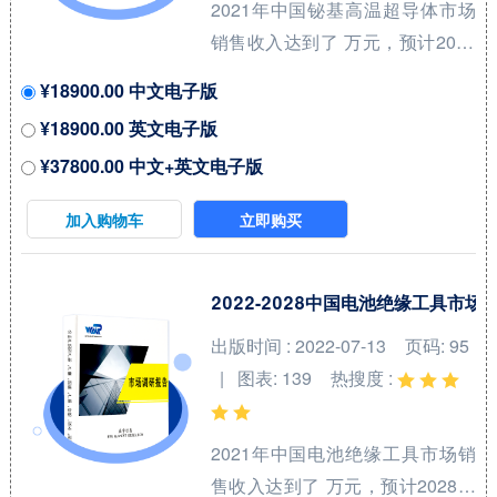
2021年中国铋基高温超导体市场
航空。航空喷气燃料是一种专门
销售收入达到了 万元，预计2028
为喷气式飞机设计的燃料，...
年可以达到 万元，2022-2028期
¥18900.00 中文电子版
间年复合增长率(CAGR)为 %。中
¥18900.00 英文电子版
国市场核心厂商包括Bruker、
¥37800.00 中文+英文电子版
Sumitomo Electric Industries、
Fujikura Ltd.和American
加入购物车
立即购买
Superconductor等，按收入计，
2021年中国市场前三大厂商占有
大约 %的市场份额。 从产品产品
2022-2028中国电池绝缘工具市
类型方面来看，Bi-2212线材占有
出版时间 : 2022-07-13
页码: 95
重要地位，预计2028年份额将达
| 图表: 139
热搜度 :
到 %。同时就应用来看，冶金业
在2021年份额大约...
2021年中国电池绝缘工具市场销
售收入达到了 万元，预计2028年