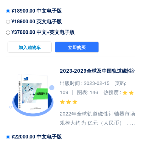
可以达到 万元，2022-2028期间
¥18900.00 中文电子版
年复合增长率(CAGR)为 %。中国
¥18900.00 英文电子版
市场核心厂商包括KEYSTONE、
¥37800.00 中文+英文电子版
Kool Wrap、DEI、Electrolock和
Design Engineering等，按收入
加入购物车
立即购买
计，2021年中国市场前三大厂商
占有大约 %的市场份额。 从产品
产品类型方面来看，电池绝缘套
2023-2029全球及中国轨道磁性
件占有重要地位，预计2028年份
出版时间 : 2023-02-15
页码:
额将达到 %。同时就应用来看，
109 | 图表: 146
热搜度 :
汽车在2021年份额大约是 %，未
来几年CAGR大约为 %。 本报告
2022年全球轨道磁性计轴器市场
研究中...
规模大约为 亿元（人民币），预
计2029年将达到 亿元，2023-
¥22000.00 中文电子版
2029期间年复合增长率