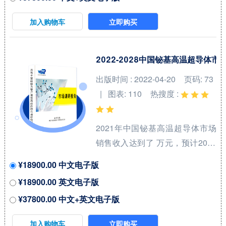
产品系列，洞悉行业特点、市场
加入购物车
立即购买
存量空间及增量空间，并结合市
场发展前景判断航空涡轮燃料和
喷气燃料领域内各类竞争者所处
2022-2028中国铋基高温超导体
地位。航空喷气燃料（Aviation
出版时间 : 2022-04-20
页码: 73
Jet Fuel）和涡轮燃料（Turbine
| 图表: 110
热搜度 :
Fuels）是用于飞机发动机的高性
能燃料，广泛应用于民用和军用
2021年中国铋基高温超导体市场
航空。航空喷气燃料是一种专门
销售收入达到了 万元，预计2028
为喷气式飞机设计的燃料，...
年可以达到 万元，2022-2028期
¥18900.00 中文电子版
间年复合增长率(CAGR)为 %。中
¥18900.00 英文电子版
国市场核心厂商包括Bruker、
¥37800.00 中文+英文电子版
Sumitomo Electric Industries、
Fujikura Ltd.和American
加入购物车
立即购买