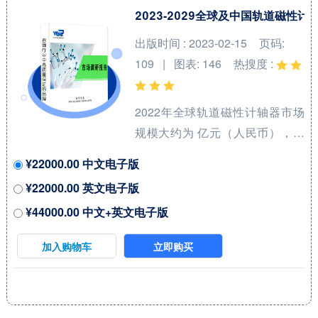
产品类型方面来看，电池绝缘套
2023-2029全球及中国轨道磁性
件占有重要地位，预计2028年份
出版时间 : 2023-02-15
页码:
额将达到 %。同时就应用来看，
109 | 图表: 146
热搜度 :
汽车在2021年份额大约是 %，未
来几年CAGR大约为 %。 本报告
2022年全球轨道磁性计轴器市场
研究中...
规模大约为 亿元（人民币），预
计2029年将达到 亿元，2023-
¥22000.00 中文电子版
2029期间年复合增长率
¥22000.00 英文电子版
（CAGR）为 %。未来几年，本
¥44000.00 中文+英文电子版
行业具有很大不确定性，本文的
2023-2029年的预测数据是基于过
加入购物车
立即购买
去几年的历史发展、行业专家观
点、以及本文分析师观点，综合
给出的预测。 2022年中国占全球
市场份额为 %，美国为%，预计