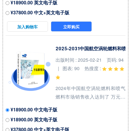
¥18900.00 英文电子版
47.5%（2023-2029）。地区层面
¥37800.00 中文+英文电子版
来看，中国市场在过去几年变化
较快，2022年市场规模为 百万美
加入购物车
立即购买
元，约占全球的 %，预计2029年
将达到 百万美元，届时全球占比
将达到 %。 全球水电解制氢催化
2025-2031中国航空涡轮燃料
剂（Catalyst for Hydrogen
出版时间 : 2025-02-21
页码: 94
Production from Water
| 图表: 90
热搜度 :
Electrolysis）核心厂商包括田中
贵金属集团和庄信万丰等，前两
2024年中国航空涡轮燃料和喷气
大厂商占有全球大约7...
燃料市场销售收入达到了 万元，
预计2031年可以达到 万元，
¥18900.00 中文电子版
2025-2031期间年复合增长率
¥18900.00 英文电子版
(CAGR)为 %。本研究项目旨在梳
¥37800.00 中文+英文电子版
理航空涡轮燃料和喷气燃料领域