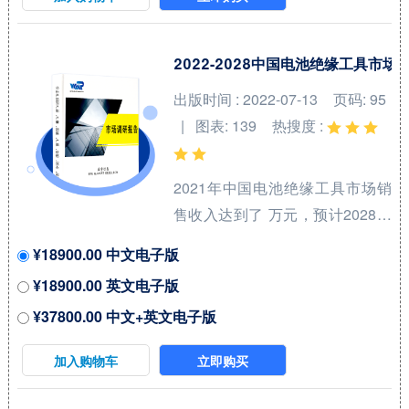
Superconductor等，按收入计，
2021年中国市场前三大厂商占有
大约 %的市场份额。 从产品产品
2022-2028中国电池绝缘工具市
类型方面来看，Bi-2212线材占有
出版时间 : 2022-07-13
页码: 95
重要地位，预计2028年份额将达
| 图表: 139
热搜度 :
到 %。同时就应用来看，冶金业
在2021年份额大约...
2021年中国电池绝缘工具市场销
售收入达到了 万元，预计2028年
可以达到 万元，2022-2028期间
¥18900.00 中文电子版
年复合增长率(CAGR)为 %。中国
¥18900.00 英文电子版
市场核心厂商包括KEYSTONE、
¥37800.00 中文+英文电子版
Kool Wrap、DEI、Electrolock和
Design Engineering等，按收入
加入购物车
立即购买
计，2021年中国市场前三大厂商
占有大约 %的市场份额。 从产品